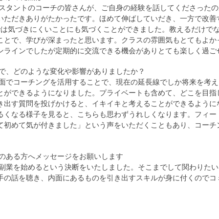
アシスタントのコーチの皆さんが、ご自身の経験を話してくださった
いただきありがたかったです。ほめて伸ばしていだき、一方で改善
では気づきにくいことにも気づくことができました。教えるだけで
ことで、学びが深まったと思います。クラスの雰囲気もとてもよか
ンラインでしたが定期的に交流できる機会がありとても楽しく過ご
学んで、どのような変化や影響がありましたか？
の場面でコーチングを活用することで、現在の延長線でしか将来を考
とができるようになりました。プライベートも含めて、どこを目指
き出す質問を投げかけると、イキイキと考えることができるように
るくなる様子を見ると、こちらも思わずうれしくなります。フィー
て初めて気が付きました」という声をいただくこともあり、コーチ
味のある方へメッセージをお願いします
グで副業を始めるという決断をいたしました。そこまでして関わりた
手の話を聴き、内面にあるものを引き出すスキルが身に付くのでコ