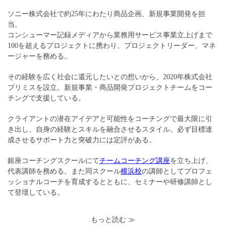
ソニー株式会社で約25年にわたり商品企画、新規事業開発を担
当。
コンシューマー記録メディアから業務用サービス事業立上げまで
100を超えるプロジェクトに携わり、プロジェクトリーダー、マネ
ージャーを務める。
その経験を広く社会に還元したいとの想いから、2020年株式会社
プリミスを設立。新規事業・商品開発プロジェクトチームをコー
チングで支援している。
クライアントの潜在アイデアと可能性をコーチングで最大限に引
き出し、自身の経験とスキルを融合させるスタイル。必ず目標達
成させるサポート力と突破力には定評がある。
銀座コーチングスクールにて
チームコーチング講座
を立ち上げ、
代表講師を務める。また同スクール
横浜校
の講師としてプロフェ
ッショナルコーチを育成するとともに、セミナーや研修講師とし
て登壇している。
もっと読む ≫