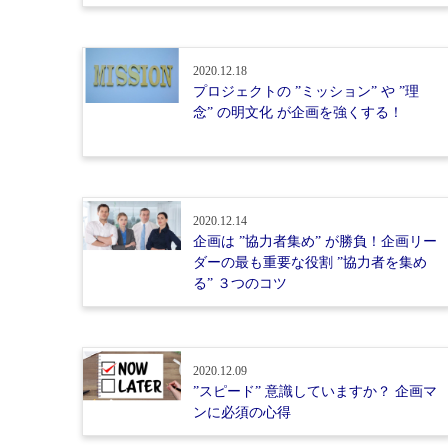
2020.12.18
プロジェクトの ”ミッション” や ”理
念” の明文化 が企画を強くする！
2020.12.14
企画は ”協力者集め” が勝負！企画リー
ダーの最も重要な役割 ”協力者を集め
る” ３つのコツ
2020.12.09
”スピード” 意識していますか？ 企画マ
ンに必須の心得