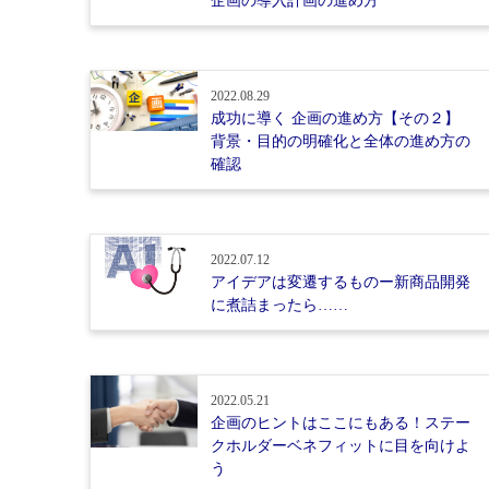
企画の導入計画の進め方
2022.08.29
成功に導く 企画の進め方【その２】
背景・目的の明確化と全体の進め方の
確認
2022.07.12
アイデアは変遷するものー新商品開発
に煮詰まったら……
2022.05.21
企画のヒントはここにもある！ステー
クホルダーベネフィットに目を向けよ
う