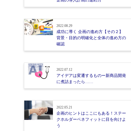
企画の導入計画の進め方
2022.08.29
成功に導く 企画の進め方【その２】
背景・目的の明確化と全体の進め方の
確認
2022.07.12
アイデアは変遷するものー新商品開発
に煮詰まったら……
2022.05.21
企画のヒントはここにもある！ステー
クホルダーベネフィットに目を向けよ
う