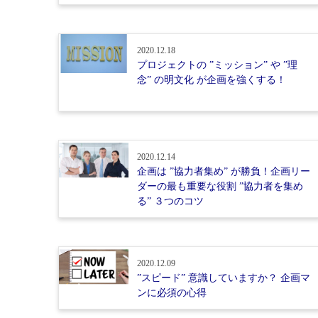
2020.12.18
プロジェクトの ”ミッション” や ”理
念” の明文化 が企画を強くする！
2020.12.14
企画は ”協力者集め” が勝負！企画リー
ダーの最も重要な役割 ”協力者を集め
る” ３つのコツ
2020.12.09
”スピード” 意識していますか？ 企画マ
ンに必須の心得